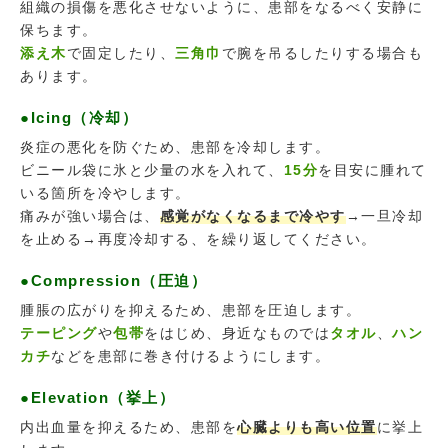
組織の損傷を悪化させないように、患部をなるべく安静に
保ちます。
添え木
で固定したり、
三角巾
で腕を吊るしたりする場合も
あります。
●Icing（冷却）
炎症の悪化を防ぐため、患部を冷却します。
ビニール袋に氷と少量の水を入れて、
15分
を目安に腫れて
いる箇所を冷やします。
痛みが強い場合は、
感覚がなくなるまで冷やす
→一旦冷却
を止める→再度冷却する、を繰り返してください。
●Compression（圧迫）
腫脹の広がりを抑えるため、患部を圧迫します。
テーピング
や
包帯
をはじめ、身近なものでは
タオル
、
ハン
カチ
などを患部に巻き付けるようにします。
●Elevation（挙上）
内出血量を抑えるため、患部を
心臓よりも高い位置
に挙上