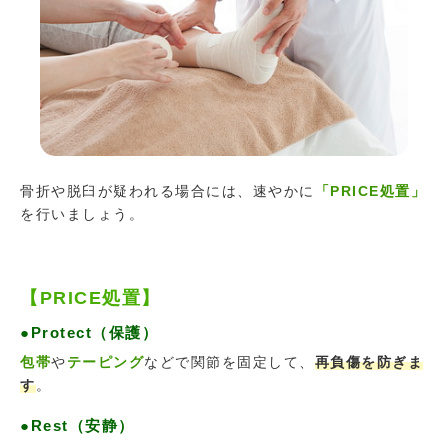
骨折や脱臼が疑われる場合には、速やかに
「PRICE処置」
を行いましょう。
【PRICE処置】
●Protect（保護）
包帯
や
テーピング
などで関節を固定して、
再負傷を防ぎま
す
。
●Rest（安静）