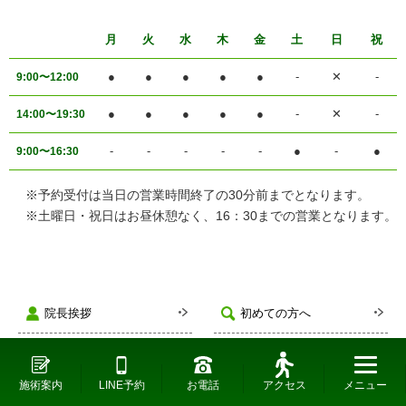
月
火
水
木
金
土
日
祝
●
●
●
●
●
-
✕
-
9:00〜12:00
●
●
●
●
●
-
✕
-
14:00〜19:30
-
-
-
-
-
●
-
●
9:00〜16:30
※予約受付は当日の営業時間終了の30分前までとなります。
※土曜日・祝日はお昼休憩なく、16：30までの営業となります。
院長挨拶
初めての方へ
施術の流れ
アクセスマップ
施術案内
LINE予約
お電話
アクセス
メニュー