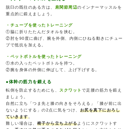
脱臼の既往のある方は、
肩関節周辺
のインナーマッスルを
重点的に鍛えましょう。
・チューブを使ったトレーニング
①脇に折りたたんだタオルを挟む。
②肘を90度に曲げ、腕を外側、内側にひねる動きにチュー
ブで抵抗を加える。
・ペットボトルを使ったトレーニング
①水の入ったペットボトルを持つ。
②腕を身体の外側に伸ばして、上げ下げする。
●体幹の筋力を鍛える
転倒を防止するためにも、
スクワット
で足腰の筋力を鍛え
ましょう。
自然に立ち「つま先と膝の向きをそろえる」「膝が前に出
ないようにする」の2点に気をつけ、
お尻を真下におろし
ていきます
。
難しい場合は、
椅子から立ち上がる
ようにスクワットす