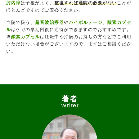
肘内障
は予後がよく、
整復すれば通院の必要がない
ことが
ほとんどですのでご安心ください。
当院で扱う、
超音波治療器
や
ハイボルテージ
、
酸素カプセ
ル
はケガの早期回復に期待ができますのでおすすめです。
※
酸素カプセル
は妊娠中や持病のお持ちの方などでご利用
いただけない場合がございますので、まずはご相談くださ
い。
著者
Writer