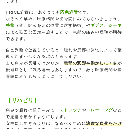
します。
PRICE処置は、あくまでも
応急処置
です。
なるべく早めに医療機関や接骨院にみてもらいましょう。
整復
（骨、関節を元の位置に戻す施術）や
ギプス
、
シーネ
による強固な固定を施すことで、患部の痛みの緩和が期待
できます。
自己判断で放置していると、腫れや患部の緊張によって整
復がむずかしくなる場合もあります。
また痛みが長引くばかりか、
患部の変形や動かしにくさ
が
後遺症として残る場合もありますので、必ず医療機関や接
骨院にみてもらうようにしてください。
【リハビリ】
痛みや腫れの様子をみて、
ストレッチ
や
トレーニング
など
で患部を動かすようにします。
安静にしすぎるよりは、なるべく早めに
適度な負荷をかけ