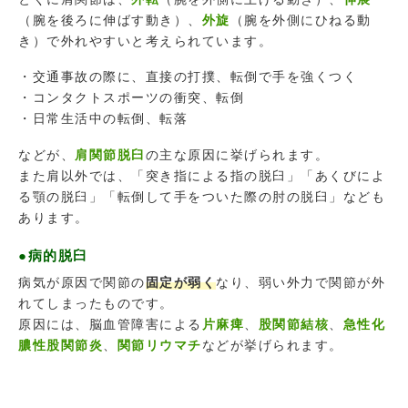
（腕を後ろに伸ばす動き）、
外旋
（腕を外側にひねる動
き）で外れやすいと考えられています。
・交通事故の際に、直接の打撲、転倒で手を強くつく
・コンタクトスポーツの衝突、転倒
・日常生活中の転倒、転落
などが、
肩関節脱臼
の主な原因に挙げられます。
また肩以外では、「突き指による指の脱臼」「あくびによ
る顎の脱臼」「転倒して手をついた際の肘の脱臼」なども
あります。
●病的脱臼
病気が原因で関節の
固定が弱く
なり、弱い外力で関節が外
れてしまったものです。
原因には、脳血管障害による
片麻痺
、
股関節結核
、
急性化
膿性股関節炎
、
関節リウマチ
などが挙げられます。