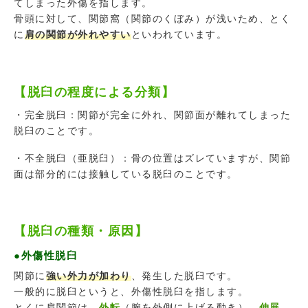
てしまった外傷を指します。
骨頭に対して、関節窩（関節のくぼみ）が浅いため、とく
に
肩の関節が外れやすい
といわれています。
【脱臼の程度による分類】
・完全脱臼：関節が完全に外れ、関節面が離れてしまった
脱臼のことです。
・不全脱臼（亜脱臼）：骨の位置はズレていますが、関節
面は部分的には接触している脱臼のことです。
【脱臼の種類・原因】
●外傷性脱臼
関節に
強い外力が加わり
、発生した脱臼です。
一般的に脱臼というと、外傷性脱臼を指します。
とくに肩関節は、
外転
（腕を外側に上げる動き）、
伸展