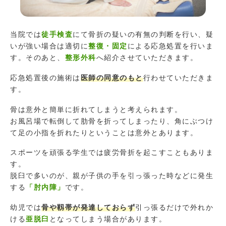
当院では
徒手検査
にて骨折の疑いの有無の判断を行い、疑
いが強い場合は適切に
整復・固定
による応急処置を行いま
す。そのあと、
整形外科
へ紹介させていただきます。
応急処置後の施術は
医師の同意のもと
行わせていただきま
す。
骨は意外と簡単に折れてしまうと考えられます。
お風呂場で転倒して肋骨を折ってしまったり、角にぶつけ
て足の小指を折れたりということは意外とあります。
スポーツを頑張る学生では疲労骨折を起こすこともありま
す。
脱臼で多いのが、親が子供の手を引っ張った時などに発生
する
「肘内障」
です。
幼児では
骨や靱帯が発達しておらず
引っ張るだけで外れか
ける
亜脱臼
となってしまう場合があります。