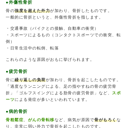
●外傷性骨折
骨の
強度を超えた外力
が加わり、骨折したものです。
一般的に骨折というと、外傷性骨折を指します。
・交通事故（バイクとの接触、自動車の衝突）
・スポーツによるもの（コンタクトスポーツでの衝突、転
倒）
・日常生活中の転倒、転落
これらのような原因がおもに挙げられます。
●疲労骨折
骨に
繰り返しの負荷
が加わり、骨折を起こしたものです。
「過度なランニングによる、足の指やすねの骨の疲労骨
折」「ゴルフスイングによる肋骨の疲労骨折」など、
スポ
ーツ
による発症が多いといわれています。
●病的骨折
骨粗鬆症
、
がんの骨転移
など、病気が原因で
骨がもろく
な
り、非常に弱い外力で骨折を起こしたものです。