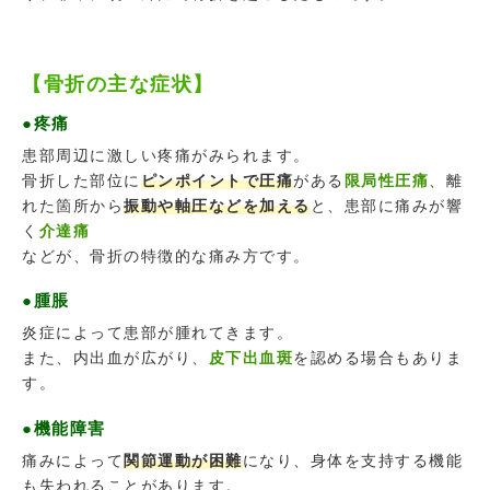
【骨折の主な症状】
●疼痛
患部周辺に激しい疼痛がみられます。
骨折した部位に
ピンポイントで圧痛
がある
限局性圧痛
、離
れた箇所から
振動や軸圧などを加える
と、患部に痛みが響
く
介達痛
などが、骨折の特徴的な痛み方です。
●腫脹
炎症によって患部が腫れてきます。
また、内出血が広がり、
皮下出血斑
を認める場合もありま
す。
●機能障害
痛みによって
関節運動が困難
になり、身体を支持する機能
も失われることがあります。