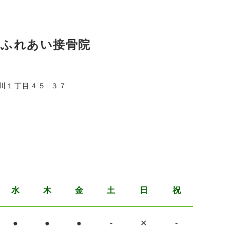
川ふれあい接骨院
川１丁目４５−３７
水
木
金
土
日
祝
●
●
●
-
✕
-