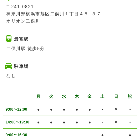
〒241-0821
神奈川県横浜市旭区二俣川１丁目４５−３７
オリオン二俣川
最寄駅
二俣川駅 徒歩5分
駐車場
なし
月
火
水
木
金
土
日
祝
●
●
●
●
●
-
✕
-
9:00〜12:00
●
●
●
●
●
-
✕
-
14:00〜19:30
-
-
-
-
-
●
-
●
9:00〜16:30