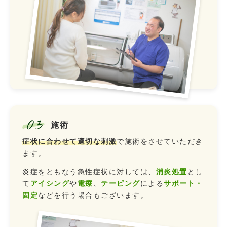
03
施術
症状に合わせて適切な刺激
で施術をさせていただき
ます。
炎症をともなう急性症状に対しては、
消炎処置
とし
て
アイシング
や
電療
、
テーピング
による
サポート・
固定
などを行う場合もございます。